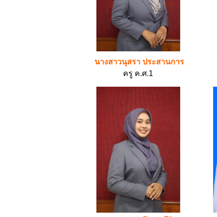
นางสาวนุสรา ประสานการ
ครู ค.ศ.1