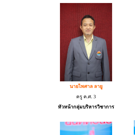
นายไพศาล ลายู
ครู ค.ศ. 3
หัวหน้ากลุ่มบริหาร
วิชาการ