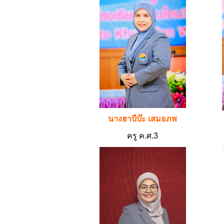
นางฮาบีบ๊ะ เสมอภพ
ครู ค.ศ.3