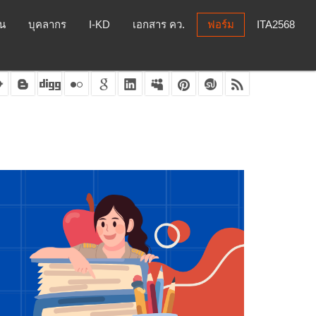
ยน
บุคลากร
I-KD
เอกสาร คว.
ฟอร์ม
ITA2568